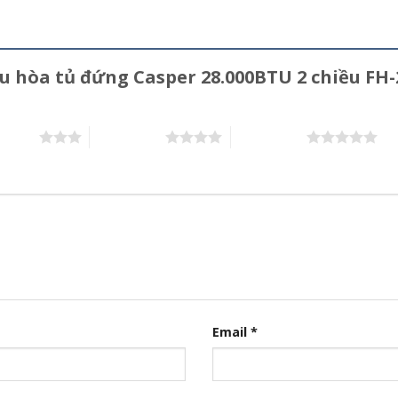
iều hòa tủ đứng Casper 28.000BTU 2 chiều FH
n 5 sao
4 trên 5 sao
5 trên 5 sao
Email
*