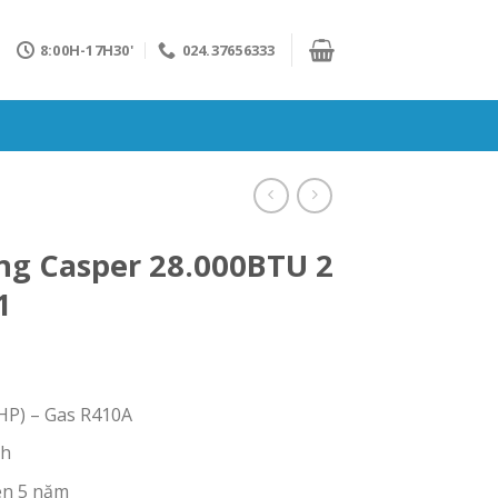
8:00H-17H30'
024.37656333
ng Casper 28.000BTU 2
1
0HP) – Gas R410A
nh
én 5 năm