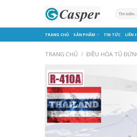
Skip
to
content
TRANG CHỦ
SẢN PHẨM
TIN TỨC
LIÊN 
TRANG CHỦ
/
ĐIỀU HÒA TỦ ĐỨN