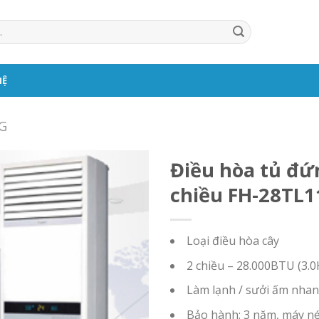
HỆ
G
Điều hòa tủ đứ
chiều FH-28TL1
Loại điều hòa cây
2 chiều – 28.000BTU (3.
Làm lạnh / sưởi ấm nha
Bảo hành: 3 năm, máy n