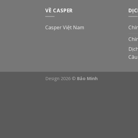
VỀ CASPER
DỊC
Casper Việt Nam
Chí
Chí
Dịc
Câu
Design 2026 ©
Bảo Minh