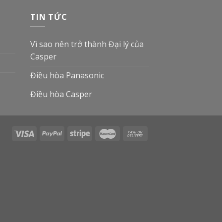
TIN TỨC
Vì sao nên trở thành Đại lý của
Casper
Điều hòa Panasonic
Điều hòa Casper