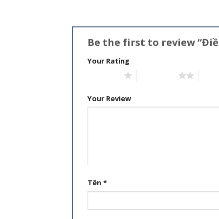
Be the first to review “Đ
Your Rating
1 trên 5 sao
2 trên 5 sao
3 trê
Your Review
Tên
*