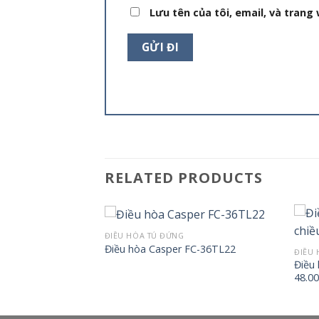
Lưu tên của tôi, email, và trang 
RELATED PRODUCTS
ĐIỀU HÒA TỦ ĐỨNG
Điều hòa Casper FC-36TL22
ĐIỀU 
Casper 1 chiều
Điều
TL11
48.0