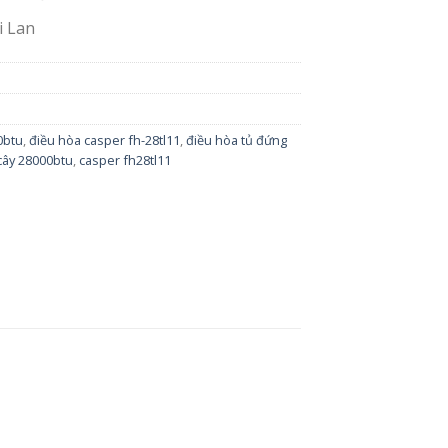
i Lan
0btu
,
điều hòa casper fh-28tl11
,
điều hòa tủ đứng
cây 28000btu
,
casper fh28tl11