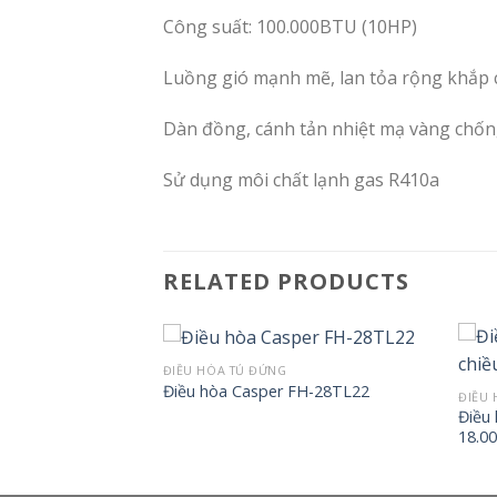
Công suất: 100.000BTU (10HP)
Luồng gió mạnh mẽ, lan tỏa rộng khắp
Dàn đồng, cánh tản nhiệt mạ vàng chố
Sử dụng môi chất lạnh gas R410a
RELATED PRODUCTS
ĐIỀU HÒA TỦ ĐỨNG
Điều hòa Casper FH-28TL22
ĐIỀU 
 Casper 28.000BTU
Điều
1
18.0