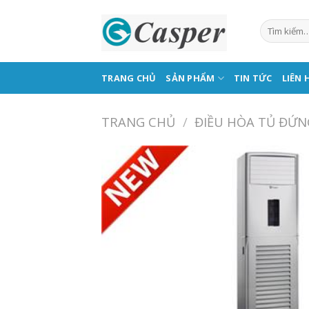
Skip
to
content
TRANG CHỦ
SẢN PHẨM
TIN TỨC
LIÊN 
TRANG CHỦ
/
ĐIỀU HÒA TỦ ĐỨN