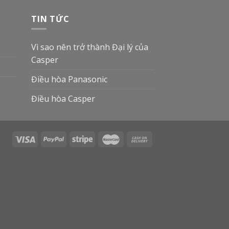
TIN TỨC
Vì sao nên trở thành Đại lý của
Casper
Điều hòa Panasonic
Điều hòa Casper