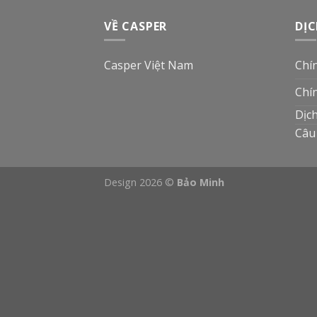
VỀ CASPER
DỊC
Casper Việt Nam
Chí
Chí
Dịc
Câu
Design 2026 ©
Bảo Minh