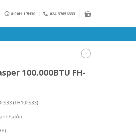
8:00H-17H30'
024.37656333
asper 100.000BTU FH-
0FS33 (FH10FS33)
lạnh/sưởi)
HP)