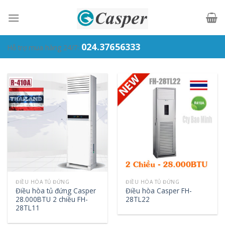
Skip
to
content
024.37656333
Hỗ trợ mua hàng 24/7:
ĐIỀU HÒA TỦ ĐỨNG
ĐIỀU HÒA TỦ ĐỨNG
Điều hòa tủ đứng Casper
Điều hòa Casper FH-
28.000BTU 2 chiều FH-
28TL22
28TL11