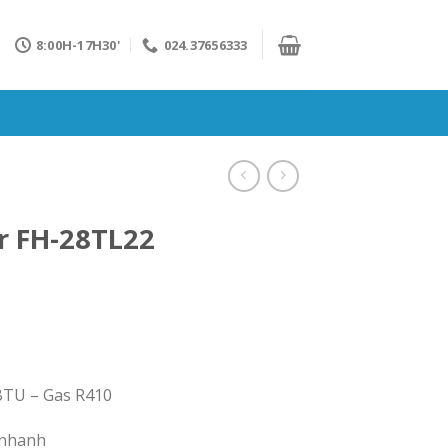
8:00H-17H30'
024.37656333
r FH-28TL22
0BTU – Gas R410
 nhanh