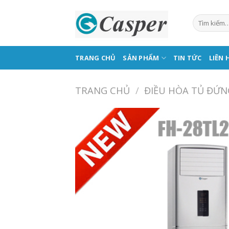
Skip
to
content
TRANG CHỦ
SẢN PHẨM
TIN TỨC
LIÊN 
TRANG CHỦ
/
ĐIỀU HÒA TỦ ĐỨN