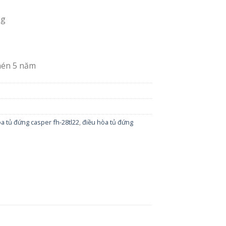
ng
nén 5 năm
a tủ đứng casper fh-28tl22
,
điều hòa tủ đứng