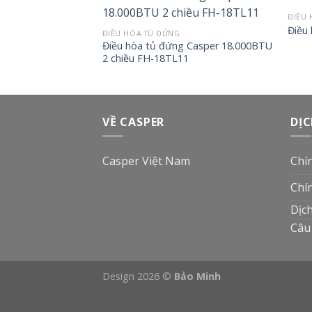
ĐIỀU 
FH-48TL22
Điều
ĐIỀU HÒA TỦ ĐỨNG
Điều hòa tủ đứng Casper 18.000BTU
2 chiều FH-18TL11
VỀ CASPER
DỊC
Casper Việt Nam
Chí
Chí
Dịc
Câu
Design 2026 ©
Bảo Minh