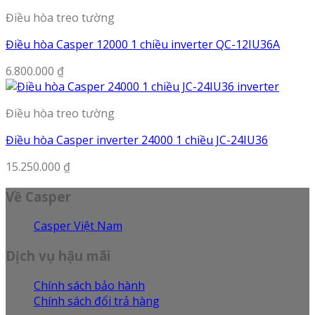
Điều hòa treo tường
Điều hòa Casper 12000 1 chiều inverter QC-12IU36A
6.800.000
₫
Điều hòa treo tường
Điều hòa Casper inverter 24000 1 chiều JC-24IU36
15.250.000
₫
Về Casper
Casper Việt Nam
Dịch vụ hậu mãi
Chính sách bảo hành
Chính sách đổi trả hàng