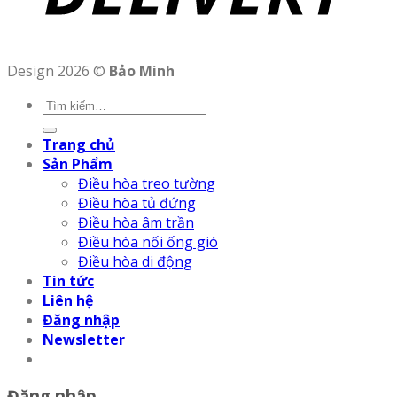
Design 2026 ©
Bảo Minh
Trang chủ
Sản Phẩm
Điều hòa treo tường
Điều hòa tủ đứng
Điều hòa âm trần
Điều hòa nối ống gió
Điều hòa di động
Tin tức
Liên hệ
Đăng nhập
Newsletter
Đăng nhập