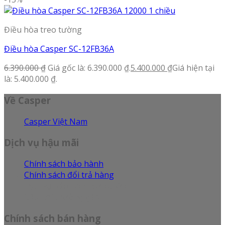
Điều hòa treo tường
Điều hòa Casper SC-12FB36A
6.390.000
₫
Giá gốc là: 6.390.000 ₫.
5.400.000
₫
Giá hiện tại
là: 5.400.000 ₫.
Về Casper
Casper Việt Nam
Dịch vụ hậu mãi
Chính sách bảo hành
Chính sách đổi trả hàng
Dịch vụ bảo hành sửa chữa
Câu hỏi thường gặp
Chính sách bán hàng