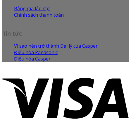
Bảng giá lắp đặt
Chính sách thanh toán
Chính sách vận chuyển
Tin tức
Vì sao nên trở thành Đại lý của Casper
Điều hòa Panasonic
Điều hòa Casper