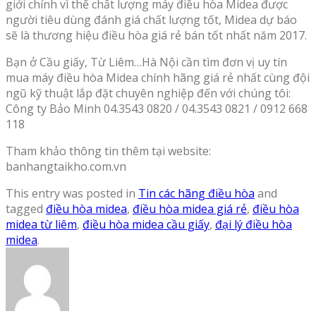
giới chính vì thế chất lượng máy điều hòa Midea được
người tiêu dùng đánh giá chất lượng tốt, Midea dự báo
sẽ là thương hiệu điều hòa giá rẻ bán tốt nhất năm 2017.
Bạn ở Cầu giấy, Từ Liêm…Hà Nội cần tìm đơn vị uy tín
mua máy điều hòa Midea chính hãng giá rẻ nhất cùng đội
ngũ kỹ thuật lắp đặt chuyên nghiệp đến với chúng tôi:
Công ty Bảo Minh 04.3543 0820 / 04.3543 0821 / 0912 668
118
Tham khảo thông tin thêm tại website:
banhangtaikho.com.vn
This entry was posted in
Tin các hãng điều hòa
and
tagged
điều hòa midea
,
điều hòa midea giá rẻ
,
điều hòa
midea từ liêm
,
điều hòa midea cầu giấy
,
đại lý điều hòa
midea
.