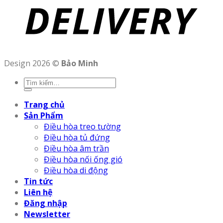
Design 2026 ©
Bảo Minh
Trang chủ
Sản Phẩm
Điều hòa treo tường
Điều hòa tủ đứng
Điều hòa âm trần
Điều hòa nối ống gió
Điều hòa di động
Tin tức
Liên hệ
Đăng nhập
Newsletter