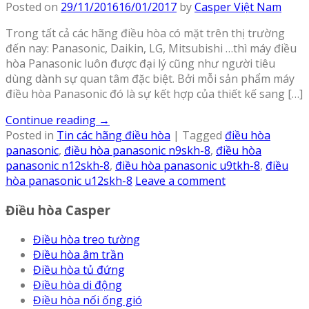
Posted on
29/11/2016
16/01/2017
by
Casper Việt Nam
Trong tất cả các hãng điều hòa có mặt trên thị trường
đến nay: Panasonic, Daikin, LG, Mitsubishi …thì máy điều
hòa Panasonic luôn được đại lý cũng như người tiêu
dùng dành sự quan tâm đặc biệt. Bởi mỗi sản phẩm máy
điều hòa Panasonic đó là sự kết hợp của thiết kế sang […]
Continue reading
→
Posted in
Tin các hãng điều hòa
|
Tagged
điều hòa
panasonic
,
điều hòa panasonic n9skh-8
,
điều hòa
panasonic n12skh-8
,
điều hòa panasonic u9tkh-8
,
điều
hòa panasonic u12skh-8
Leave a comment
Điều hòa Casper
Điều hòa treo tường
Điều hòa âm trần
Điều hòa tủ đứng
Điều hòa di động
Điều hòa nối ống gió