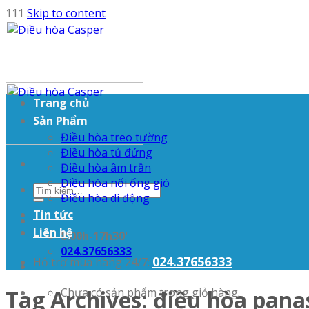
111
Skip to content
Trang chủ
Sản Phẩm
Điều hòa treo tường
Điều hòa tủ đứng
Điều hòa âm trần
Điều hòa nối ống gió
Điều hòa di động
Tin tức
Liên hệ
8:00h-17h30'
024.37656333
024.37656333
Hỗ trợ mua hàng 24/7:
Chưa có sản phẩm trong giỏ hàng.
Tag Archives:
điều hòa pana