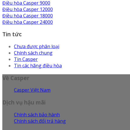
Điều hòa Casper 9000
Điều hòa Casper 12000
Điều hòa Casper 18000
Điều hòa Casper 24000
Tin tức
Chưa được phân loại
Chính sách chung
Tin Casper
Tin các hãng điều hòa
Về Casper
Casper Việt Nam
Dịch vụ hậu mãi
Chính sách bảo hành
Chính sách đổi trả hàng
Dịch vụ bảo hành sửa chữa