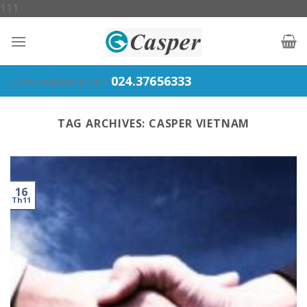
Skip
111
to
content
024.37656333
Hỗ trợ mua hàng 24/7:
TAG ARCHIVES:
CASPER VIETNAM
16
Th11