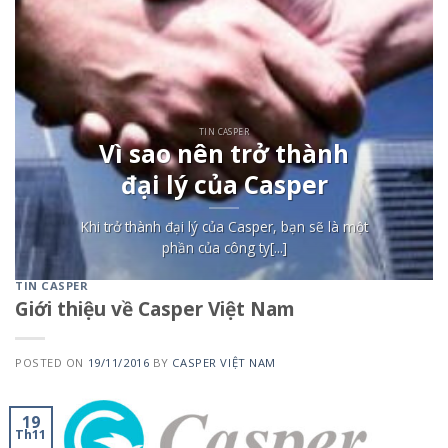
TIN CASPER
Vì sao nên trở thành
đại lý của Casper
Khi trở thành đại lý của Casper, bạn sẽ là một
phần của công ty[...]
TIN CASPER
Giới thiệu về Casper Việt Nam
POSTED ON
19/11/2016
BY
CASPER VIỆT NAM
19
Th11