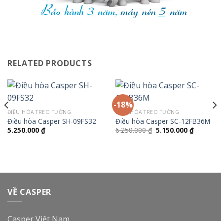
RELATED PRODUCTS
-18%
ĐIỀU HÒA TREO TƯỜNG
ĐIỀU HÒA TREO TƯỜNG
Điều hòa Casper SH-09FS32
Điều hòa Casper SC-12FB36M
Giá
Giá
5.250.000
₫
6.250.000
₫
5.150.000
₫
gốc
hiện
là:
tại
6.250.000 ₫.
là:
5.150.00
VỀ CASPER
Casper Việt Nam