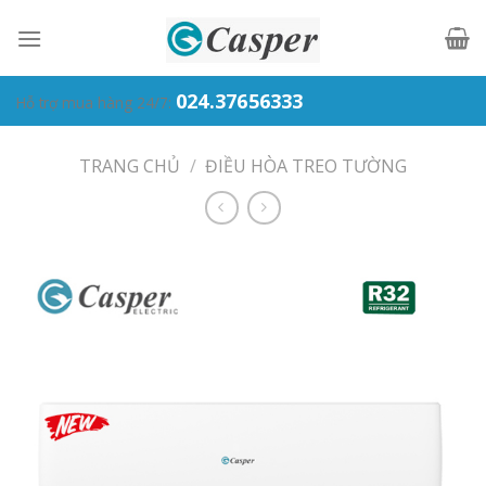
Skip
to
content
024.37656333
Hỗ trợ mua hàng 24/7:
TRANG CHỦ
/
ĐIỀU HÒA TREO TƯỜNG