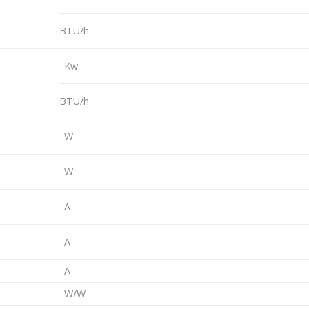
BTU/h
Kw
BTU/h
W
W
A
A
A
W/W