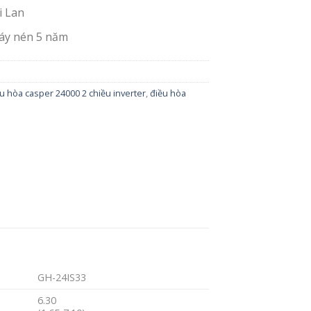
i Lan
áy nén 5 năm
u hòa casper 24000 2 chiều inverter
,
điều hòa
GH-24IS33
6.30