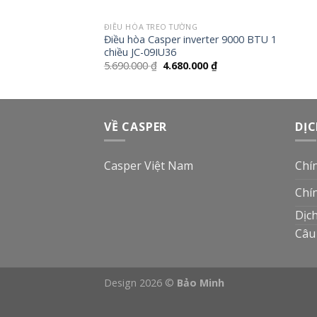
ĐIỀU HÒA TREO TƯỜNG
Điều hòa Casper inverter 9000 BTU 1
chiều JC-09IU36
Giá
Giá
5.690.000
₫
4.680.000
₫
gốc
hiện
là:
tại
5.690.000 ₫.
là:
4.680.000 ₫.
VỀ CASPER
DỊC
Casper Việt Nam
Chí
Chí
Dịc
Câu
Design 2026 ©
Bảo Minh