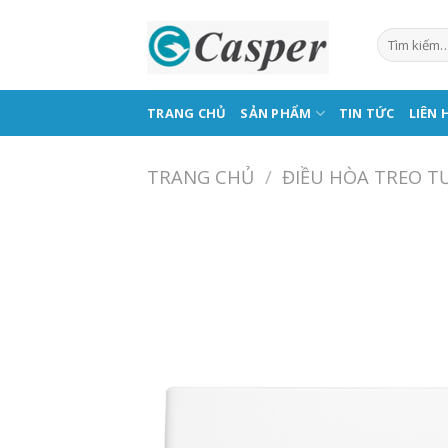
Skip
to
content
TRANG CHỦ
SẢN PHẨM
TIN TỨC
LIÊN 
TRANG CHỦ
/
ĐIỀU HÒA TREO 