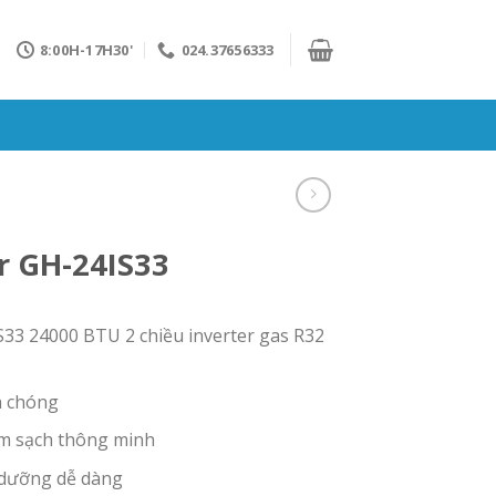
8:00H-17H30'
024.37656333
r GH-24IS33
33 24000 BTU 2 chiều inverter gas R32
h chóng
làm sạch thông minh
 dưỡng dễ dàng