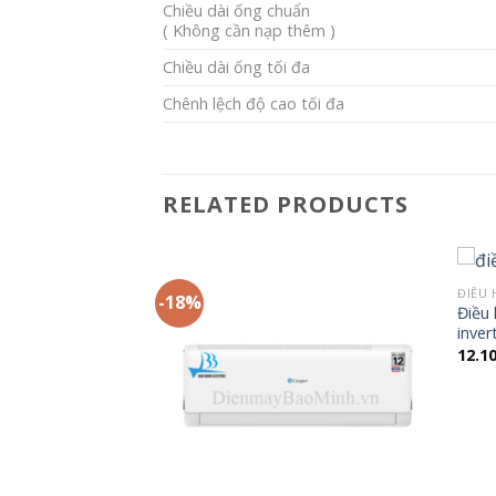
Chiều dài ống chuẩn
( Không cần nạp thêm )
Chiều dài ống tối đa
Chênh lệch độ cao tối đa
RELATED PRODUCTS
ĐIỀU 
-18%
Điều 
NG
inve
SC-09FB36A
12.1
Giá
0.000
₫
hiện
tại
.000 ₫.
là:
4.300.000 ₫.