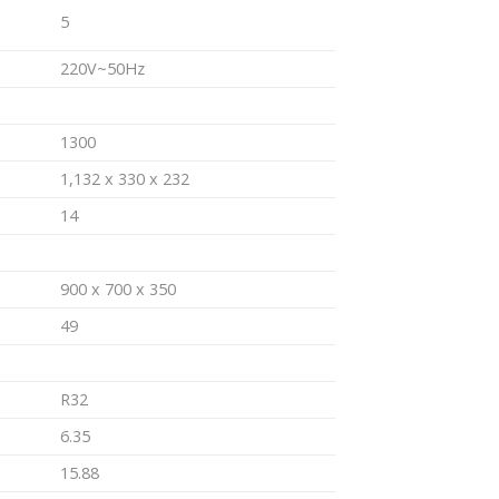
5
220V~50Hz
1300
1,132 x 330 x 232
14
900 x 700 x 350
49
R32
6.35
15.88