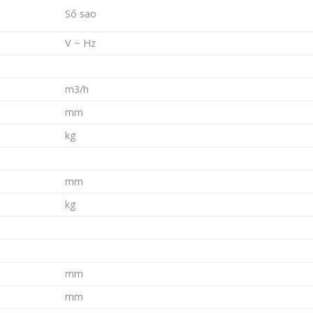
Số sao
V ~ Hz
m3/h
mm
kg
mm
kg
mm
mm