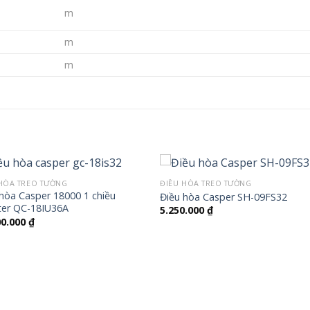
m
m
m
HÒA TREO TƯỜNG
ĐIỀU HÒA TREO TƯỜNG
hòa Casper 18000 1 chiều
Điều hòa Casper SH-09FS32
rter QC-18IU36A
5.250.000
₫
00.000
₫