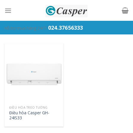
Skip
to
content
024.37656333
Hỗ trợ mua hàng 24/7:
ĐIỀU HÒA TREO TƯỜNG
Điều hòa Casper GH-
24IS33