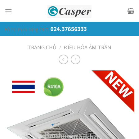
Skip
to
content
024.37656333
Hỗ trợ mua hàng 24/7:
TRANG CHỦ
/
ĐIỀU HÒA ÂM TRẦN