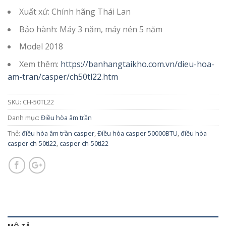
Xuất xứ: Chính hãng Thái Lan
Bảo hành: Máy 3 năm, máy nén 5 năm
Model 2018
Xem thêm:
https://banhangtaikho.com.vn/dieu-hoa-
am-tran/casper/ch50tl22.htm
SKU:
CH-50TL22
Danh mục:
Điều hòa âm trần
Thẻ:
điều hòa âm trần casper
,
Điều hòa casper 50000BTU
,
điều hòa
casper ch-50tl22
,
casper ch-50tl22
MÔ TẢ