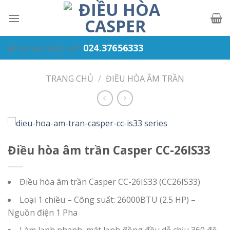
Skip
to
content
024.37656333
Hỗ trợ mua hàng 24/7:
TRANG CHỦ
/
ĐIỀU HÒA ÂM TRẦN
Điều hòa âm trần Casper CC-26IS33
Điều hòa âm trần Casper CC-26IS33 (CC26IS33)
Loại 1 chiều – Công suất: 26000BTU (2.5 HP) –
Nguồn điện 1 Pha