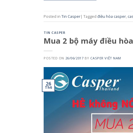
Posted in
Tin Casper
|
Tagged
điều hòa casper
,
ca
TIN CASPER
Mua 2 bộ máy điều hòa
POSTED ON
26/06/2017
BY
CASPER VIỆT NAM
26
Th6