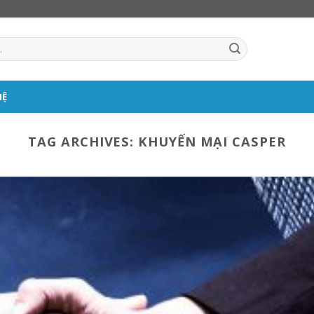
HỆ
TAG ARCHIVES:
KHUYẾN MẠI CASPER