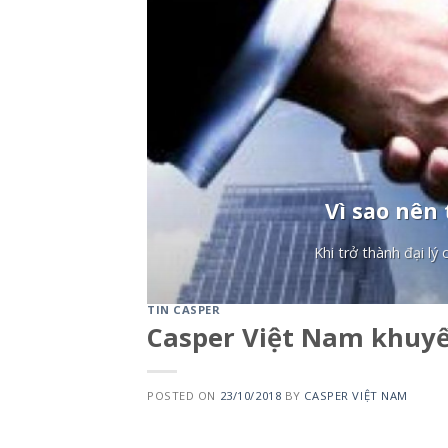
Vì sao nên 
Khi trở thành đại lý
TIN CASPER
Casper Việt Nam khuyế
POSTED ON
23/10/2018
BY
CASPER VIỆT NAM