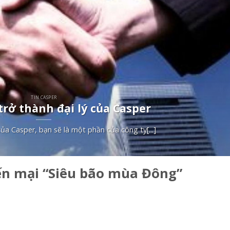
TIN CASPER
trở thành đại lý của Casper
 của Casper, bạn sẽ là một phần của công ty[...]
n mại “Siêu bão mùa Đông”