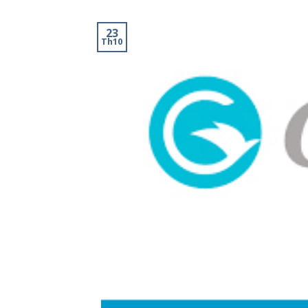
23
Th10