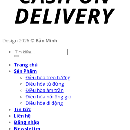
Design 2026 ©
Bảo Minh
Trang chủ
Sản Phẩm
Điều hòa treo tường
Điều hòa tủ đứng
Điều hòa âm trần
Điều hòa nối ống gió
Điều hòa di động
Tin tức
Liên hệ
Đăng nhập
Newsletter