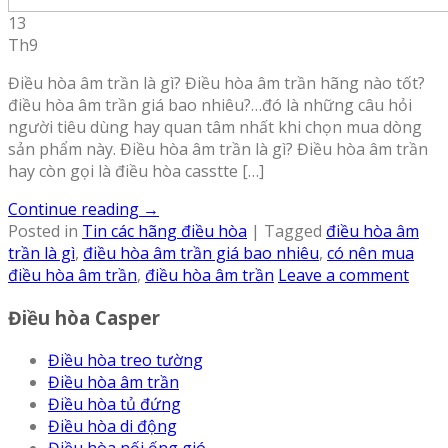
13
Th9
Điều hòa âm trần là gì? Điều hòa âm trần hãng nào tốt?
điều hòa âm trần giá bao nhiêu?…đó là những câu hỏi
người tiêu dùng hay quan tâm nhất khi chọn mua dòng
sản phẩm này. Điều hòa âm trần là gì? Điều hòa âm trần
hay còn gọi là điều hòa casstte […]
Continue reading
→
Posted in
Tin các hãng điều hòa
|
Tagged
điều hòa âm
trần là gì
,
điều hòa âm trần giá bao nhiêu
,
có nên mua
điều hòa âm trần
,
điều hòa âm trần
Leave a comment
Điều hòa Casper
Điều hòa treo tường
Điều hòa âm trần
Điều hòa tủ đứng
Điều hòa di động
Điều hòa nối ống gió