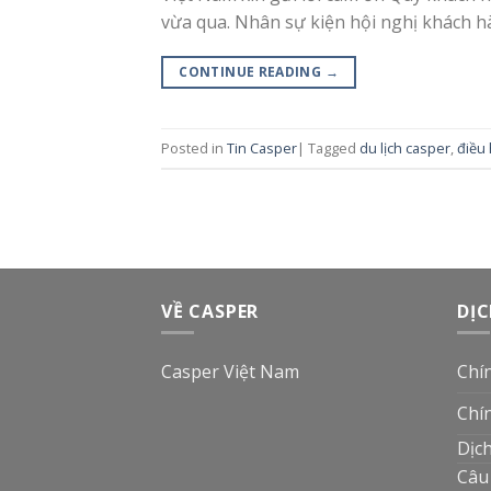
vừa qua. Nhân sự kiện hội nghị khách h
CONTINUE READING
→
Posted in
Tin Casper
|
Tagged
du lịch casper
,
điều
VỀ CASPER
DỊC
Casper Việt Nam
Chí
Chí
Dịc
Câu