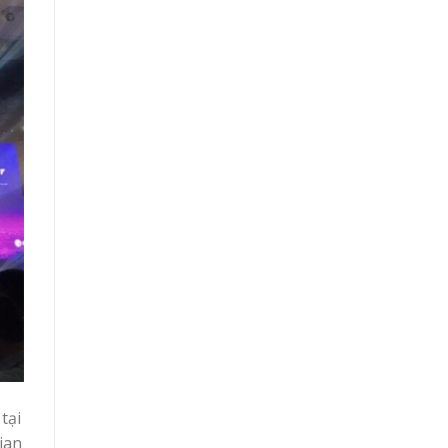
tại
ian