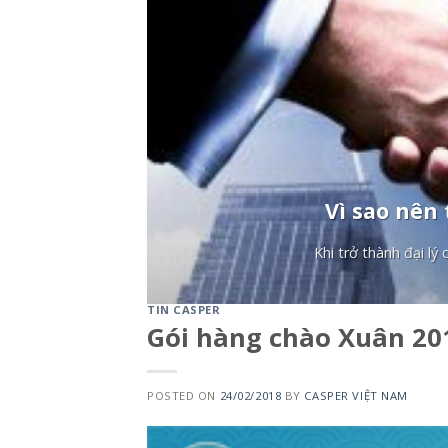
Vì sao nên 
Khi trở thành đại lý
TIN CASPER
Gói hàng chào Xuân 20
POSTED ON
24/02/2018
BY
CASPER VIỆT NAM