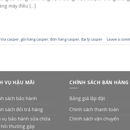
àng máy điều […]
 hòa casper
,
gói hàng casper
,
đơn hàng casper
,
đại lý casper
Leave a com
H VỤ HẬU MÃI
CHÍNH SÁCH BÁN HÀNG
nh sách bảo hành
Bảng giá lắp đặt
nh sách đổi trả hàng
Chính sách thanh toán
h vụ bảo hành sửa chữa
Chính sách vận chuyển
 hỏi thường gặp