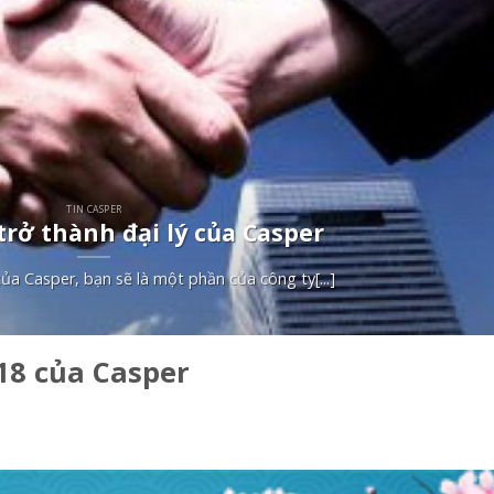
TIN CASPER
trở thành đại lý của Casper
 của Casper, bạn sẽ là một phần của công ty[...]
18 của Casper