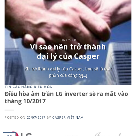
TIN CASPER
Vì sao nên trở thành
đại lý của Casper
Khi trở thành đại lý của Casper, bạn sẽ là một
phần của công ty[...]
TIN CÁC HÃNG ĐIỀU HÒA
Điều hòa âm trần LG inverter sẽ ra mắt vào
tháng 10/2017
POSTED ON
20/07/2017
BY
CASPER VIỆT NAM