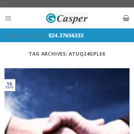
Skip
111
to
content
024.37656333
Hỗ trợ mua hàng 24/7:
TAG ARCHIVES:
ATUQ24GPLE6
16
Th11