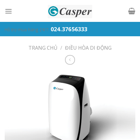
Skip
to
content
024.37656333
Hỗ trợ mua hàng 24/7:
TRANG CHỦ
/
ĐIỀU HÒA DI ĐỘNG