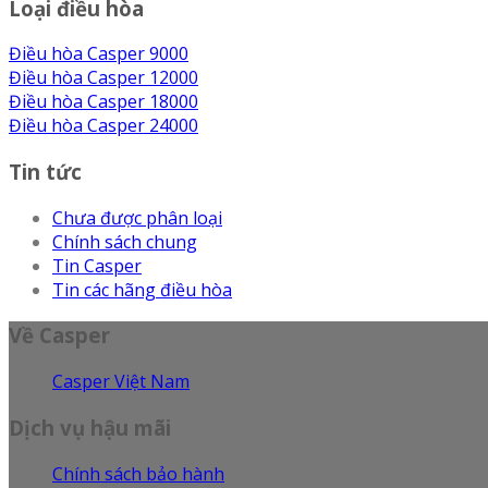
Loại điều hòa
Điều hòa Casper 9000
Điều hòa Casper 12000
Điều hòa Casper 18000
Điều hòa Casper 24000
Tin tức
Chưa được phân loại
Chính sách chung
Tin Casper
Tin các hãng điều hòa
Về Casper
Casper Việt Nam
Dịch vụ hậu mãi
Chính sách bảo hành