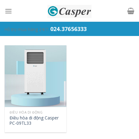
Skip
to
content
024.37656333
Hỗ trợ mua hàng 24/7:
ĐIỀU HÒA DI ĐỘNG
Điều hòa di động Casper
PC-09TL33