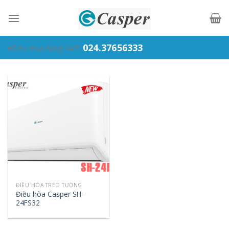
Skip
to
content
024.37656333
Hỗ trợ mua hàng 24/7:
ĐIỀU HÒA TREO TƯỜNG
Điều hòa Casper SH-
24FS32