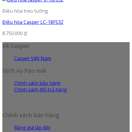
Điều hòa treo tường
Điều hòa Casper LC-18FS32
8.750.000
₫
Về Casper
Casper Việt Nam
Dịch vụ hậu mãi
Chính sách bảo hành
Chính sách đổi trả hàng
Dịch vụ bảo hành sửa chữa
Câu hỏi thường gặp
Chính sách bán hàng
Bảng giá lắp đặt