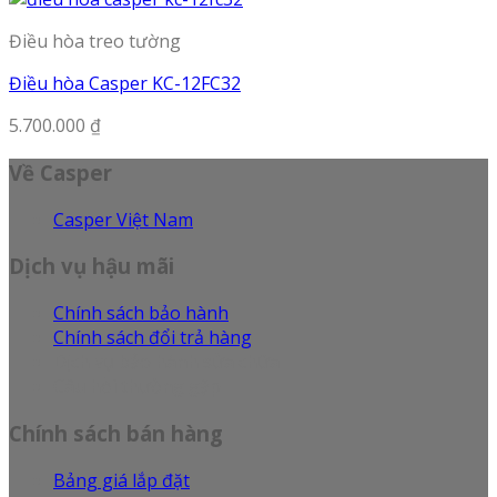
Điều hòa treo tường
Điều hòa Casper KC-12FC32
5.700.000
₫
Về Casper
Casper Việt Nam
Dịch vụ hậu mãi
Chính sách bảo hành
Chính sách đổi trả hàng
Dịch vụ bảo hành sửa chữa
Câu hỏi thường gặp
Chính sách bán hàng
Bảng giá lắp đặt