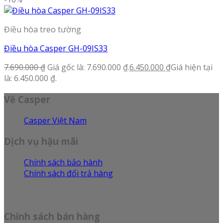
Điều hòa treo tường
Điều hòa Casper GH-09IS33
7.690.000
₫
Giá gốc là: 7.690.000 ₫.
6.450.000
₫
Giá hiện tại
là: 6.450.000 ₫.
Về Casper
Casper Việt Nam
Dịch vụ hậu mãi
Chính sách bảo hành
Chính sách đổi trả hàng
Dịch vụ bảo hành sửa chữa
Câu hỏi thường gặp
Chính sách bán hàng