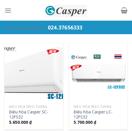
Skip
to
content
024.37656333
Hỗ trợ mua hàng 24/7:
ĐIỀU HÒA TREO TƯỜNG
ĐIỀU HÒA TREO TƯỜNG
Điều hòa Casper SC-
Điều hòa Casper LC-
12FS32
12FS32
5.650.000
₫
5.700.000
₫