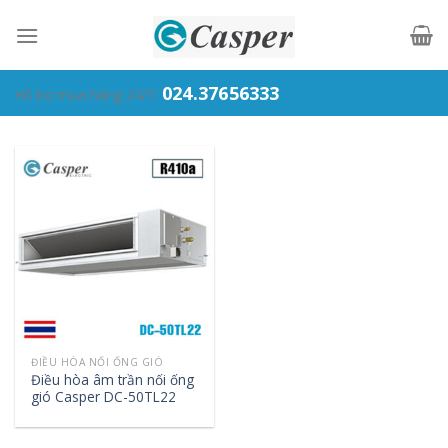
Skip
to
content
024.37656333
Hỗ trợ mua hàng 24/7:
ĐIỀU HÒA NỐI ỐNG GIÓ
Điều hòa âm trần nối ống
gió Casper DC-50TL22