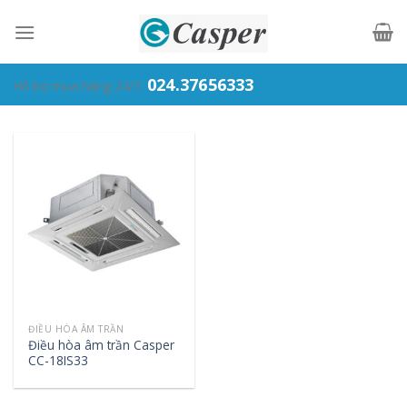
Skip
to
content
024.37656333
Hỗ trợ mua hàng 24/7:
ĐIỀU HÒA ÂM TRẦN
Điều hòa âm trần Casper
CC-18IS33